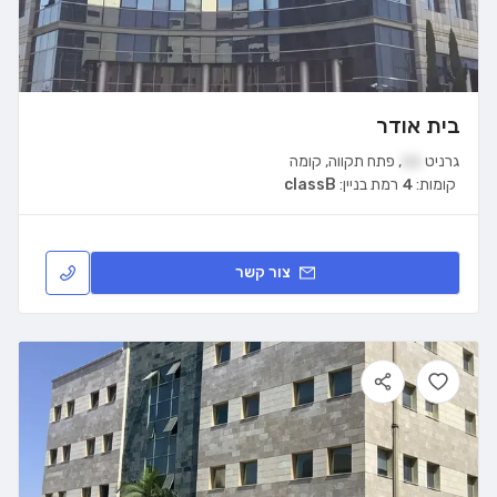
בית אודר
גרניט
11
,
פתח תקווה
,
קומה
קומות:
4
רמת בניין:
classB
צור קשר