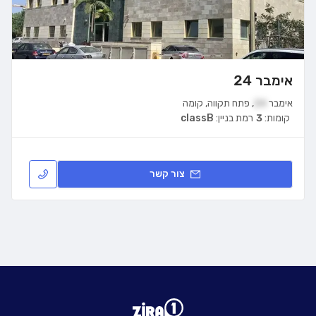
אימבר 24
אימבר
24
,
פתח תקווה
,
קומה
קומות:
3
רמת בניין:
classB
צור קשר