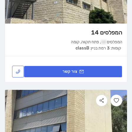
המפלסים 14
המפלסים
14
,
פתח תקווה
,
קומה
קומות:
3
רמת בניין:
classB
צור קשר