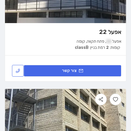
אפעל 22
אפעל
22
,
פתח תקווה
,
קומה
קומות:
2
רמת בניין:
classB
צור קשר