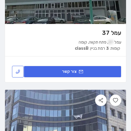
עמל 37
עמל
37
,
פתח תקווה
,
קומה
קומות:
3
רמת בניין:
classB
צור קשר