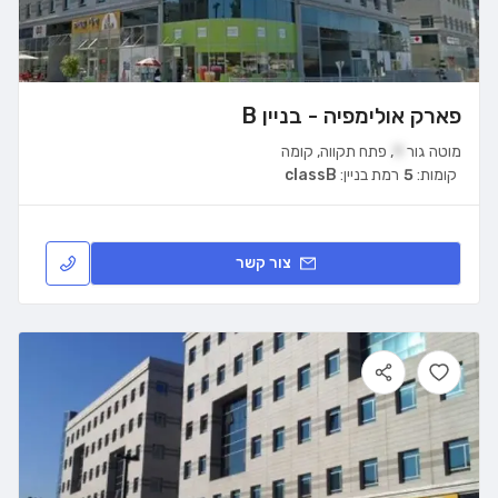
פארק אולימפיה - בניין B
מוטה גור
9
,
פתח תקווה
,
קומה
קומות:
5
רמת בניין:
classB
צור קשר