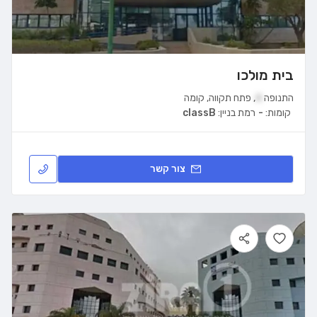
בית מולכו
התנופה
4
,
פתח תקווה
,
קומה
קומות:
-
רמת בניין:
classB
צור קשר