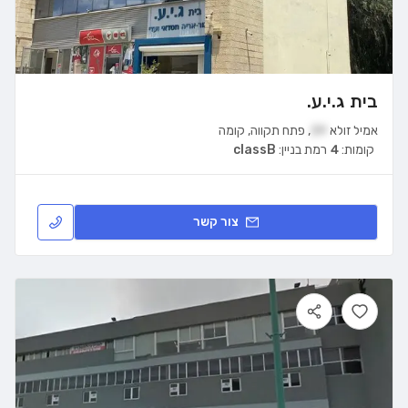
בית ג.י.ע.
אמיל זולא
39
,
פתח תקווה
,
קומה
קומות:
4
רמת בניין:
classB
צור קשר