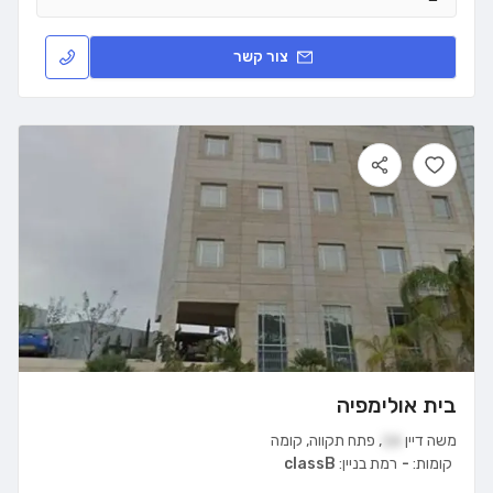
צור קשר
בית אולימפיה
משה דיין
16
,
פתח תקווה
,
קומה
קומות:
-
רמת בניין:
classB