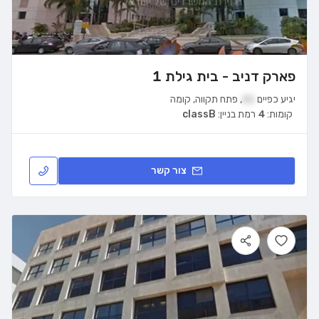
פארק דניב - בית גילת 1
יגיע כפיים
21
,
פתח תקווה
,
קומה
קומות:
4
רמת בניין:
classB
צור קשר