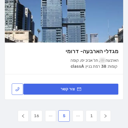
מגדלי הארבעה- דרומי
הארבעה
28
,
תל אביב יפו
,
קומה
קומות:
38
רמת בניין:
classA
צור קשר
16
5
1