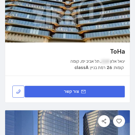
ToHa
יגאל אלון
114
,
תל אביב יפו
,
קומה
קומות:
26
רמת בניין:
classA
צור קשר