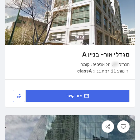
מגדלי אור- בניין A
הברזל
27
,
תל אביב יפו
,
קומה
קומות:
11
רמת בניין:
classA
צור קשר