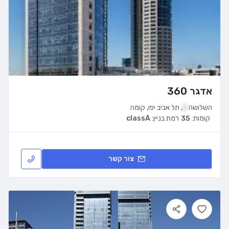
אדגר 360
השלושה
2
,
תל אביב יפו
,
קומה
קומות:
35
רמת בניין:
classA
צור קשר