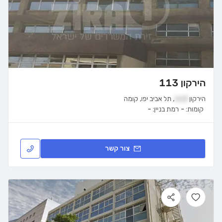
הירקון 113
הירקון
113
,
תל אביב יפו
,
קומה
קומות:
-
רמת בניין:
-
צור קשר