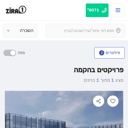
8071*
השכרה
מפה
פילטרים
2
פרויקטים בהקמה
מציג
1
מתוך
1
בניינים