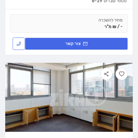
מספר עובדים:
6-19
מחיר להשכרה
- / ₪ מ"ר
צור קשר