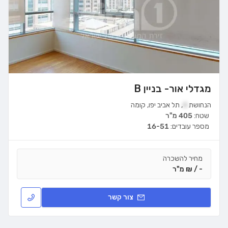
מגדלי אור- בניין B
הנחושת
4
,
תל אביב יפו
,
קומה
שטח:
405 מ"ר
מספר עובדים:
16-51
מחיר להשכרה
- / ₪ מ"ר
צור קשר