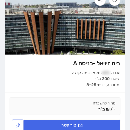
בית זיויאל -כניסה A
הברזל
21א
,
תל אביב יפו
,
קרקע
שטח:
200 מ"ר
מספר עובדים:
8-25
מחיר להשכרה
- / ₪ מ"ר
צור קשר