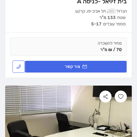
בית זיויאל -כניסה A
הברזל
21א
,
תל אביב יפו
,
קרקע
שטח:
133 מ"ר
מספר עובדים:
5-17
מחיר להשכרה
70 / ₪ מ"ר
צור קשר