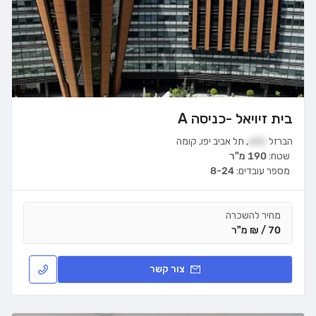
בית זיויאל -כניסה A
הברזל
21א
,
תל אביב יפו
,
קומה
שטח:
190 מ"ר
מספר עובדים:
8-24
מחיר להשכרה
70 / ₪ מ"ר
צור קשר