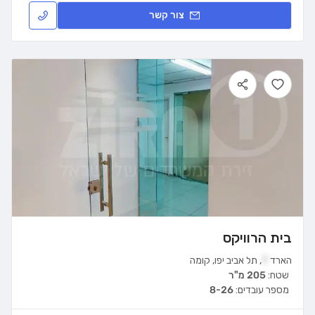
צור קשר
בית הרוויקס
הארד
7
,
תל אביב יפו
,
קומה
שטח:
205 מ"ר
מספר עובדים:
8-26