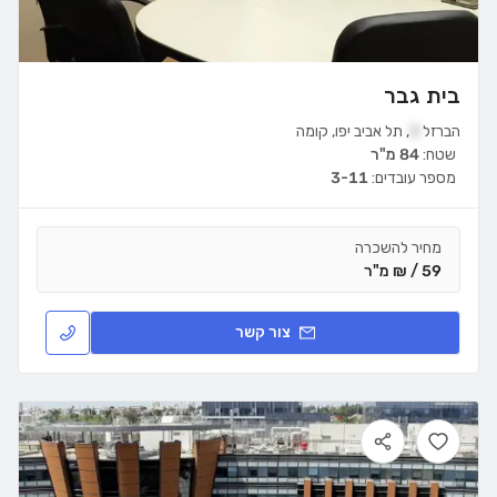
בית גבר
הברזל
3
,
תל אביב יפו
,
קומה
שטח:
84 מ"ר
מספר עובדים:
3-11
מחיר להשכרה
59 / ₪ מ"ר
צור קשר