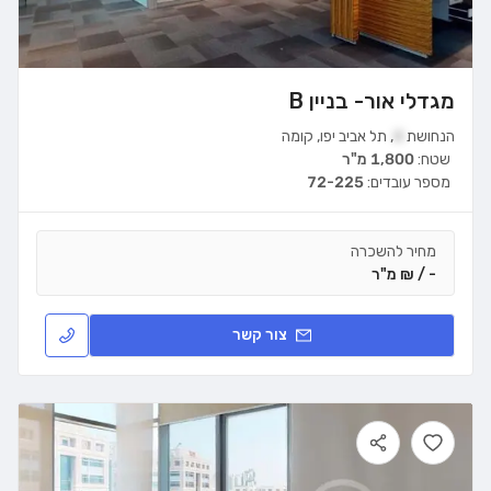
מגדלי אור- בניין B
הנחושת
4
,
תל אביב יפו
,
קומה
שטח:
1,800 מ"ר
מספר עובדים:
72-225
מחיר להשכרה
- / ₪ מ"ר
צור קשר