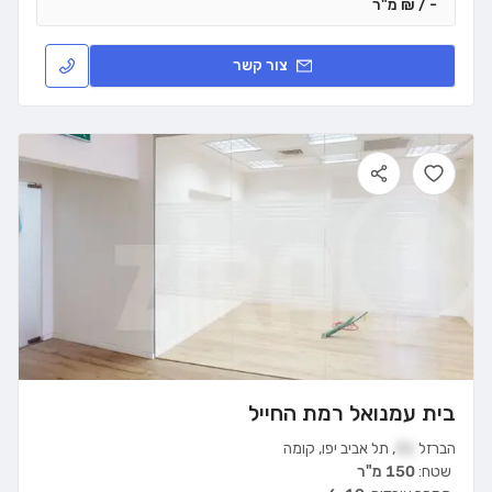
- / ₪ מ"ר
צור קשר
בית עמנואל רמת החייל
הברזל
31
,
תל אביב יפו
,
קומה
שטח:
150 מ"ר