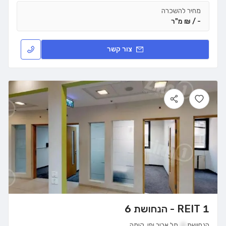
מחיר להשכרה
- / ₪ מ"ר
צור קשר
REIT 1 - הנחושת 6
הנחושת
6
,
תל אביב יפו
,
קומה