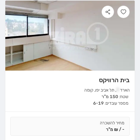
בית הרוויקס
הארד
7
,
תל אביב יפו
,
קומה
שטח:
150 מ"ר
מספר עובדים:
6-19
מחיר להשכרה
- / ₪ מ"ר