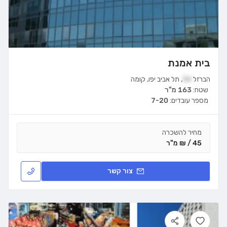
בית אמנת
הברזל
34
,
תל אביב יפו
,
קומה
שטח:
163 מ"ר
מספר עובדים:
7-20
מחיר להשכרה
45 / ₪ מ"ר
צור קשר