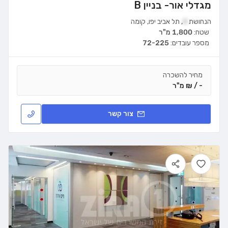
מגדלי אור- בניין B
הנחושת
4
,
תל אביב יפו
,
קומה
שטח:
1,800 מ"ר
מספר עובדים:
72-225
מחיר להשכרה
- / ₪ מ"ר
צור קשר