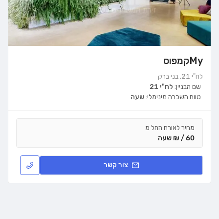
Myקמפוס
לח"י 21, בני ברק
שם הבניין:
לח"י 21
טווח השכרה מינימלי:
שעה
מחיר לאורח החל מ
60 / ₪ שעה
צור קשר