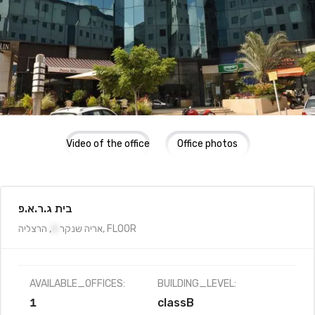
Video of the office
Office photos
בית ג.ר.א.פ
FLOOR
,
אריה שנקר
4
,
הרצליה
AVAILABLE_OFFICES:
BUILDING_LEVEL:
1
classB