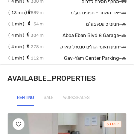
🚌
-
מחלף הסירה לדרום
(
4
min)
300 m
🚗
-
יאיר השחר - חניונים בע"מ
(
13
min)
889 m
🚗
-
חניוני כ.ש.א בע"מ
(
1
min)
54 m
Abba Eban Blvd 8 Garage
-
🚗
(
4
min)
304 m
🚗
-
חניון תאומי הגלים סנטרל פארק
(
4
min)
278 m
Gav-Yam Center Parking
-
🚗
(
1
min)
112 m
🚗
-
חניון לקוחות
(
2
min)
136 m
AVAILABLE_PROPERTIES
🚗
-
חניון בית לידר
(
2
min)
190 m
🚗
-
חניון אקרשטיין
(
4
min)
307 m
RENTING
SALE
WORKSPACES
Ha-Menofim St 10 Parking
-
🚗
(
3
min)
248 m
🚗
-
חניון מרכזים 2001 סנטרל פארק
(
3
min)
221 m
3D tour