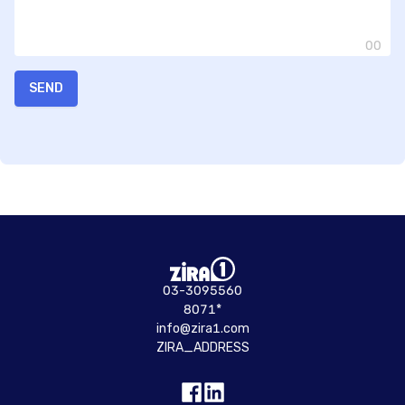
00
SEND
03-3095560
8071*
info@zira1.com
ZIRA_ADDRESS