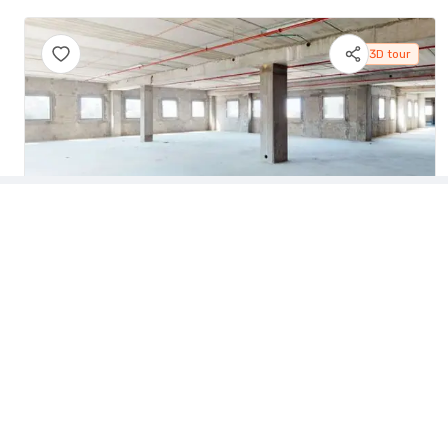
3D tour
SZONE - שופרסל נתניה
COMPANY
בנייני משרדים
נתניה
,
32
המלאכה
,
FLOOR
SITE_POLICY
בניין משרדים בתל אביב
footage:
2,700 meter square
ABOUT_US
בניין משרדים ברמת גן
number of employees:
108-338
Sitemap
בניין משרדים בראשון לציון
בניין משרדים בפתח תקווה
RENT_PRICE
55 / ₪ meter square
בניין משרדים בהרצליה