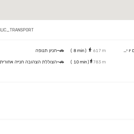
BLIC_TRANSPORT
Ashtrom Comm-U אשטרום תלפיות - אשטרום קום יו ירושלים
🚗
-
חניון תנופה
(
8
min)
617 m
🚗
-
הצוללת הצהובה חנייה אחורית
(
10
min)
783 m