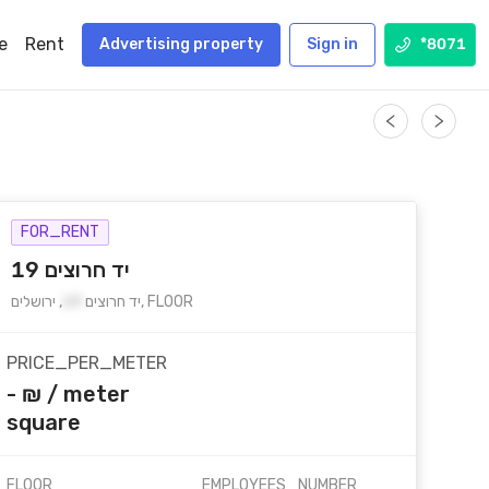
e
Rent
Advertising property
Sign in
*8071
FOR_RENT
יד חרוצים 19
FLOOR
,
יד חרוצים
19
,
ירושלים
PRICE_PER_METER
- ₪
/
meter
square
FLOOR
EMPLOYEES_NUMBER