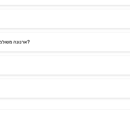
ארנונה משולמת עבור שטח הברוטו או הנטו של המשרד?