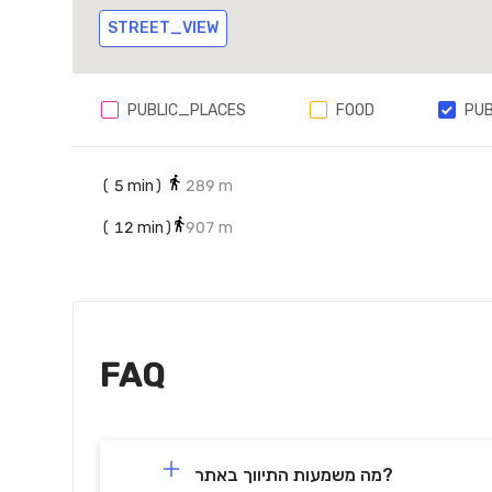
STREET_VIEW
PUBLIC_PLACES
FOOD
PU
(
5
min)
289 m
(
12
min)
907 m
FAQ
מה משמעות התיווך באתר?