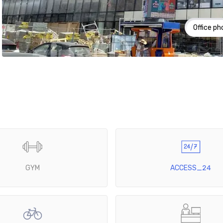
Office ph
GYM
ACCESS_24