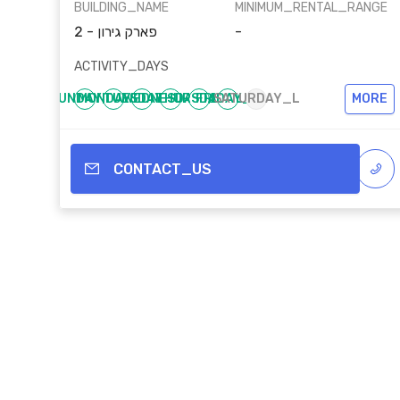
BUILDING_NAME
MINIMUM_RENTAL_RANGE
פארק גירון - 2
-
ACTIVITY_DAYS
SUNDAY_L
MONDAY_L
TUESDAY_L
WEDNESDAY_L
THURSDAY_L
FRIDAY_L
SATURDAY_L
MORE
CONTACT_US