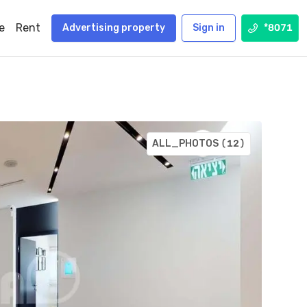
e
Rent
Advertising property
Sign in
*8071
ALL_PHOTOS
(12)