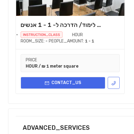
כיתת לימוד/ הדרכה ל- 1 - 1 אנשים
HOUR
INSTRUCTION_CLASS
ROOM_SIZE:
-
PEOPLE_AMOUNT:
1 - 1
PRICE
HOUR / ₪ 1 meter square
CONTACT_US
ADVANCED_SERVICES