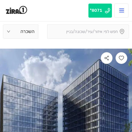
8071*
השכרה