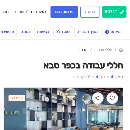
משרדים להשכרה
משרד
*8071
כניסה
פרסום נכס
מיקום
משך השכרה
סוג חלל
נגישות
מותג
חיפוש מ
1
/
חללי עבודה
/
מרכז
חללי עבודה בכפר סבא
מציג
4
מתוך
4
חללי עבודה
3D tour