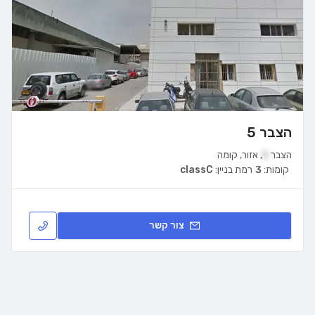
הצבר 5
הצבר
5
,
אזור
,
קומה
קומות:
3
רמת בניין:
classC
צור קשר