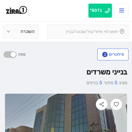
8071*
השכרה
מפה
פילטרים
2
בנייני משרדים
מציג
5
מתוך
5
בניינים