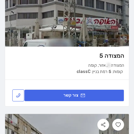
המצודה 5
המצודה
5
,
אזור
,
קומה
קומות:
5
רמת בניין:
classC
צור קשר