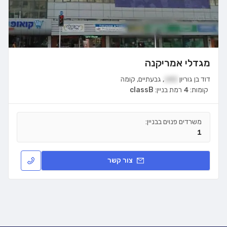
מגדלי אמריקנה
דוד בן גוריון
182
,
גבעתיים
,
קומה
קומות:
4
רמת בניין:
classB
משרדים פנוים בבניין:
1
צור קשר