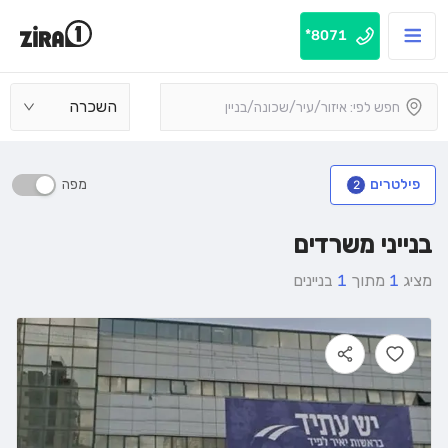
8071*
השכרה
מפה
פילטרים
2
בנייני משרדים
מציג
1
מתוך
1
בניינים