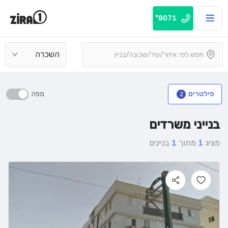
8071*
השכרה
מפה
פילטרים
2
בנייני משרדים
מציג
1
מתוך
1
בניינים