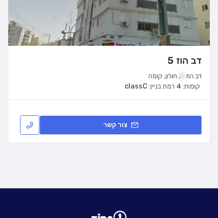
דב הוז 5
דב הוז
5
,
חולון
,
קומה
קומות:
4
רמת בניין:
classC
צור קשר