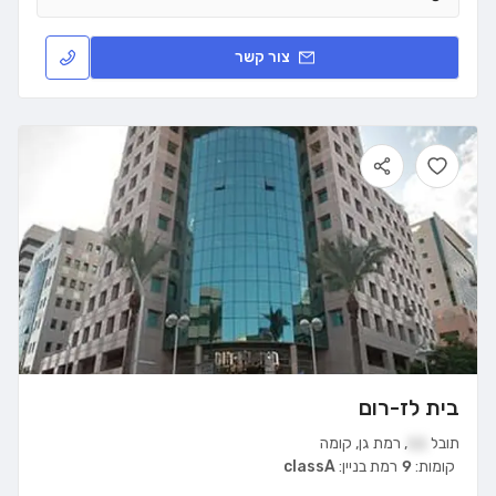
צור קשר
בית לז-רום
תובל
11
,
רמת גן
,
קומה
קומות:
9
רמת בניין:
classA