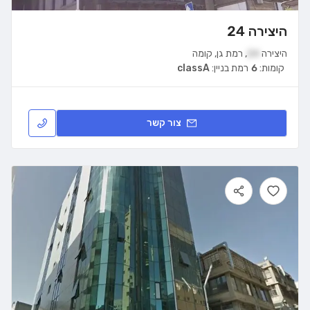
היצירה 24
היצירה
24
,
רמת גן
,
קומה
קומות:
6
רמת בניין:
classA
צור קשר