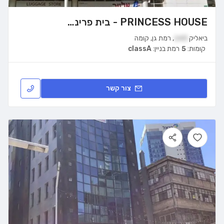
PRINCESS HOUSE - בית פרינסס
ביאליק
143
,
רמת גן
,
קומה
קומות:
5
רמת בניין:
classA
צור קשר