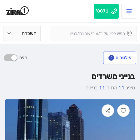
8071*
השכרה
מפה
פילטרים
2
בנייני משרדים
מציג
11
מתוך
11
בניינים