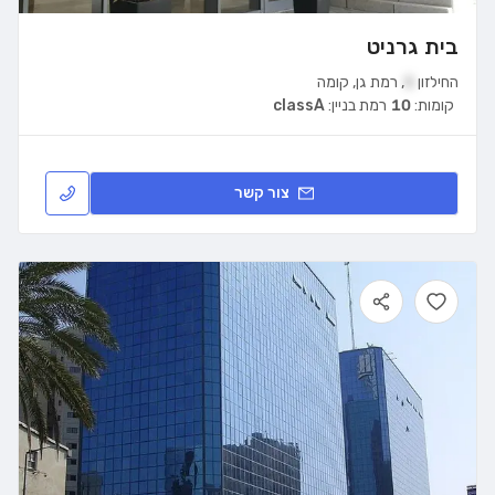
בית גרניט
החילזון
5
,
רמת גן
,
קומה
קומות:
10
רמת בניין:
classA
צור קשר