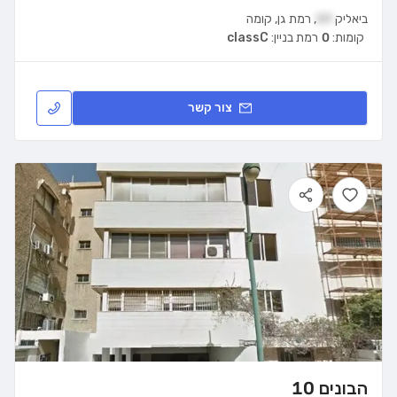
ביאליק
59
,
רמת גן
,
קומה
קומות:
0
רמת בניין:
classC
צור קשר
הבונים 10