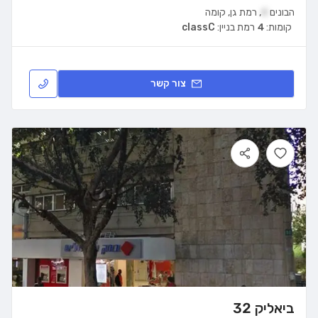
הבונים
4
,
רמת גן
,
קומה
קומות:
4
רמת בניין:
classC
צור קשר
ביאליק 32