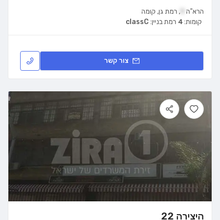
הרא"ה
9
,
רמת גן
,
קומה
קומות:
4
רמת בניין:
classC
צור קשר
היצירה 22