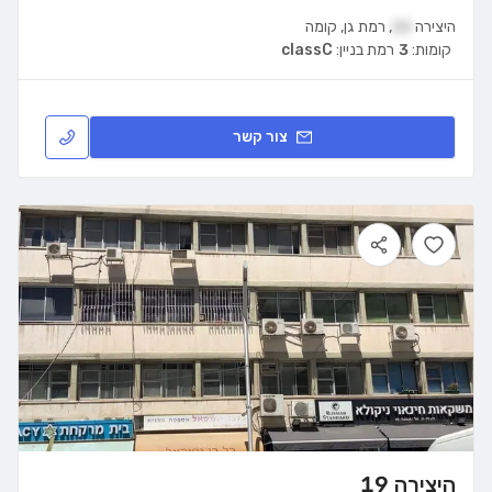
היצירה
22
,
רמת גן
,
קומה
קומות:
3
רמת בניין:
classC
צור קשר
היצירה 19