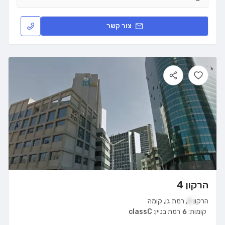
צור קשר
הרקון 4
הרקון
4
,
רמת גן
,
קומה
קומות:
6
רמת בניין:
classC