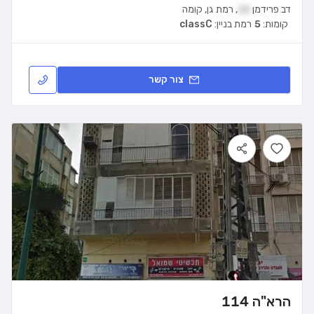
דב פרידמן
10
,
רמת גן
,
קומה
קומות:
5
רמת בניין:
classC
צור קשר
הרא"ה 114