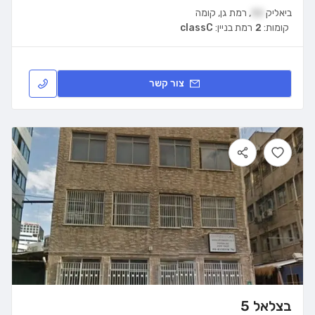
ביאליק
32
,
רמת גן
,
קומה
קומות:
2
רמת בניין:
classC
צור קשר
בצלאל 5