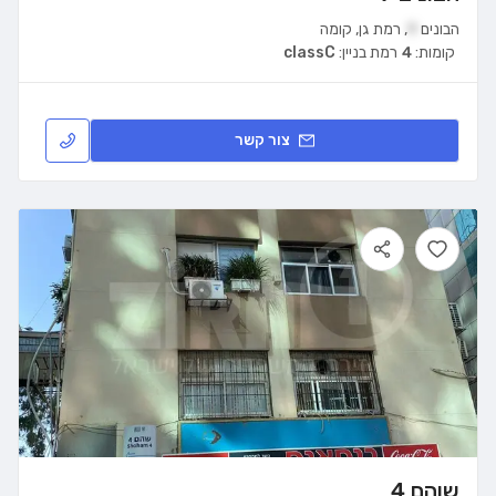
הבונים
9
,
רמת גן
,
קומה
קומות:
4
רמת בניין:
classC
צור קשר
שוהם 4