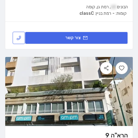
הבונים
10
,
רמת גן
,
קומה
קומות:
-
רמת בניין:
classC
צור קשר
הרא"ה 9