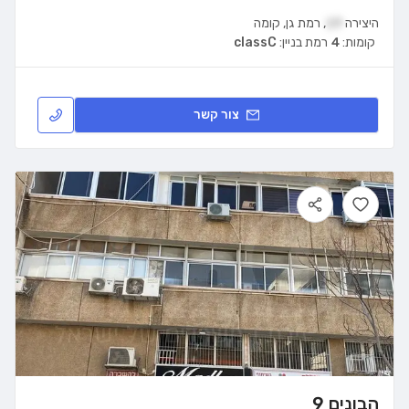
היצירה
19
,
רמת גן
,
קומה
קומות:
4
רמת בניין:
classC
צור קשר
הבונים 9