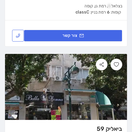
בצלאל
4
,
רמת גן
,
קומה
קומות:
6
רמת בניין:
classC
צור קשר
ביאליק 59