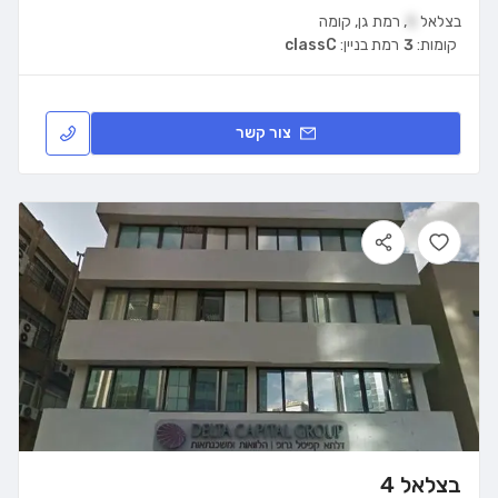
בצלאל
5
,
רמת גן
,
קומה
קומות:
3
רמת בניין:
classC
צור קשר
בצלאל 4