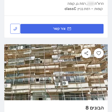
הרא"ה
114
,
רמת גן
,
קומה
קומות:
-
רמת בניין:
classC
צור קשר
הבונים 8