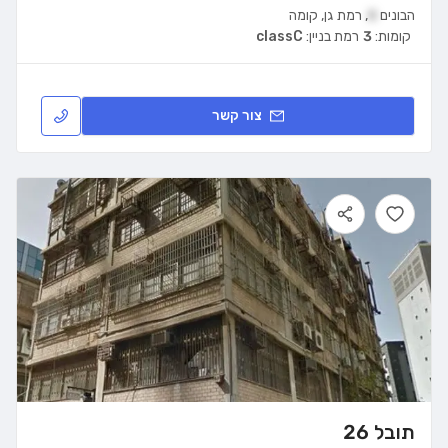
הבונים
8
,
רמת גן
,
קומה
קומות:
3
רמת בניין:
classC
צור קשר
תובל 26