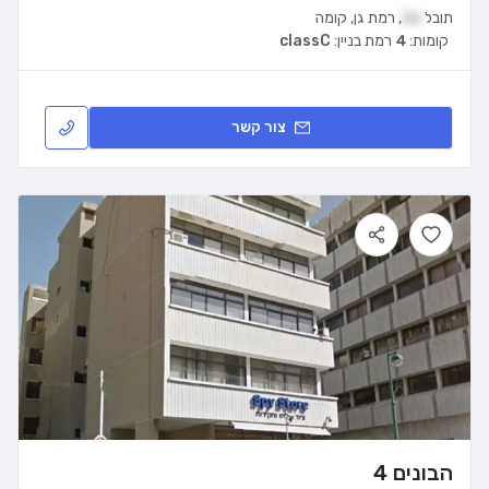
תובל
26
,
רמת גן
,
קומה
קומות:
4
רמת בניין:
classC
צור קשר
הבונים 4