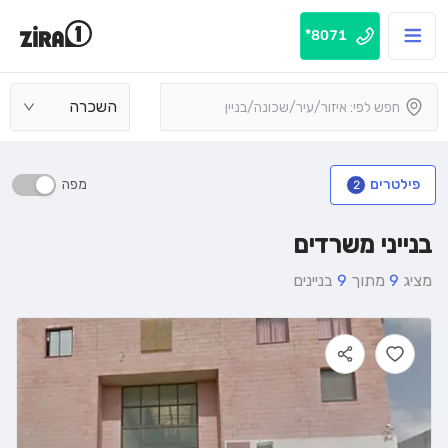
8071*
השכרה
מפה
פילטרים
2
בנייני משרדים
מציג
9
מתוך
9
בניינים