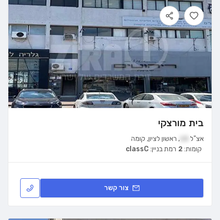
בית מורצקי
אצ"ל
15
,
ראשון לציון
,
קומה
קומות:
2
רמת בניין:
classC
צור קשר