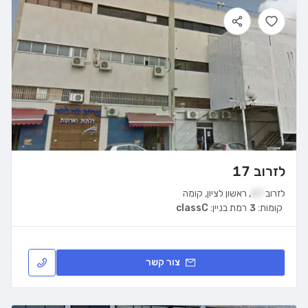
לזרוב 17
לזרוב
17
,
ראשון לציון
,
קומה
קומות:
3
רמת בניין:
classC
צור קשר