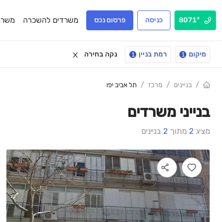
משרדים להשכרה
משרד
*8071
כניסה
פרסום נכס
מיקום
רמת בניין
נקה בחירה
1
1
/
בניינים
/
מרכז
/
תל אביב יפו
בנייני משרדים
מציג
2
מתוך
2
בניינים