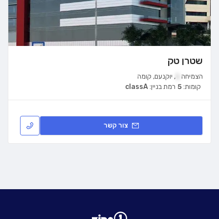
שטרן טק
הצמיחה
1
,
יוקנעם
,
קומה
קומות:
5
רמת בניין:
classA
צור קשר