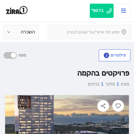
8071*
השכרה
מפה
פילטרים
2
פרויקטים בהקמה
מציג
1
מתוך
1
בניינים