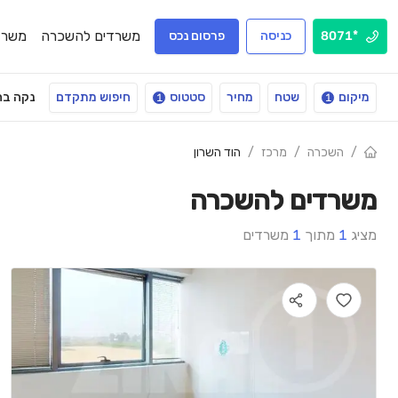
משרדים להשכרה
משרד
*8071
כניסה
פרסום נכס
מיקום
שטח
מחיר
סטטוס
חיפוש מתקדם
נקה בח
1
1
/
השכרה
/
מרכז
/
הוד השרון
משרדים להשכרה
מציג
1
מתוך
1
משרדים