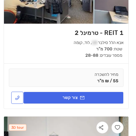
REIT 1 - טרמינל 2
אבא הלל סילבר
18
,
לוד
,
קומה
שטח:
700 מ"ר
מספר עובדים:
28-88
מחיר להשכרה
55 / ₪ מ"ר
צור קשר
3D tour