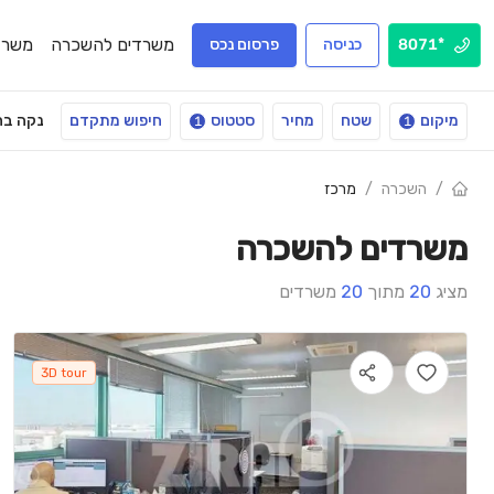
משרדים להשכרה
משרד
*8071
כניסה
פרסום נכס
מיקום
שטח
מחיר
סטטוס
חיפוש מתקדם
נקה בח
1
1
/
השכרה
/
מרכז
משרדים להשכרה
מציג
20
מתוך
20
משרדים
3D tour