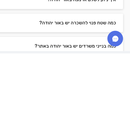
כמה שטח פנוי להשכרה יש באור יהודה?
כמה בנייני משרדים יש באור יהודה באתר?
מהו המחיר הממוצע להשכרה למ"ר באור יהודה?
משרדים למכירה
03-3095560
8071*
משרדים למכירה בתל אביב
כיצד נקבע מחיר למ"ר במשרד?
info@zira1.com
משרדים למכירה ברמת גן
גלגלי הפלדה 16, הרצליה פיתוח, מבני
תל-עד
משרדים למכירה בראשון לציון
כיצד אדע מהו גודל המשרד המתאים עבורי?
משרדים למכירה בפתח תקווה
משרדים למכירה בהרצליה