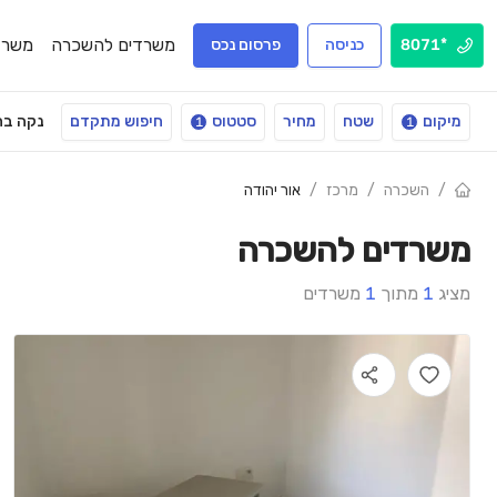
משרדים להשכרה
משרד
*8071
כניסה
פרסום נכס
מיקום
שטח
מחיר
סטטוס
חיפוש מתקדם
נקה בח
1
1
/
השכרה
/
מרכז
/
אור יהודה
משרדים להשכרה
מציג
1
מתוך
1
משרדים