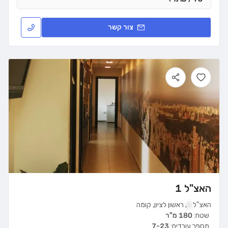
צור קשר
האצ"ל 1
האצ"ל
1
,
ראשון לציון
,
קומה
שטח:
180 מ"ר
מספר עובדים:
7-23