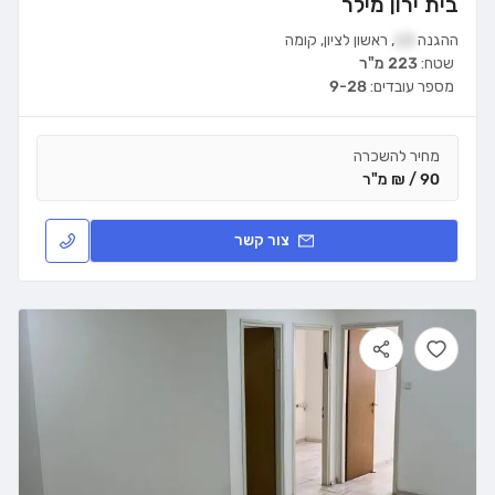
בית ירון מילר
ההגנה
13
,
ראשון לציון
,
קומה
שטח:
223 מ"ר
מספר עובדים:
9-28
מחיר להשכרה
90 / ₪ מ"ר
צור קשר