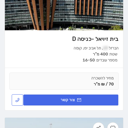
בית זיויאל -כניסה D
הברזל
19
,
תל אביב יפו
,
קומה
שטח:
400 מ"ר
מספר עובדים:
16-50
מחיר להשכרה
70 / ₪ מ"ר
צור קשר