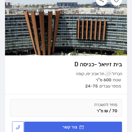
בית זיויאל -כניסה D
הברזל
19
,
תל אביב יפו
,
קומה
שטח:
600 מ"ר
מספר עובדים:
24-75
מחיר להשכרה
70 / ₪ מ"ר
צור קשר