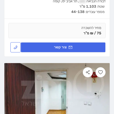
דבורה הנביאה
121
,
תל אביב יפו
,
קומה
שטח:
1,103 מ"ר
מספר עובדים:
44-138
מחיר להשכרה
75 / ₪ מ"ר
צור קשר