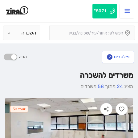
8071*
השכרה
מפה
פילטרים
2
משרדים להשכרה
מציג
24
מתוך
58
משרדים
3D tour