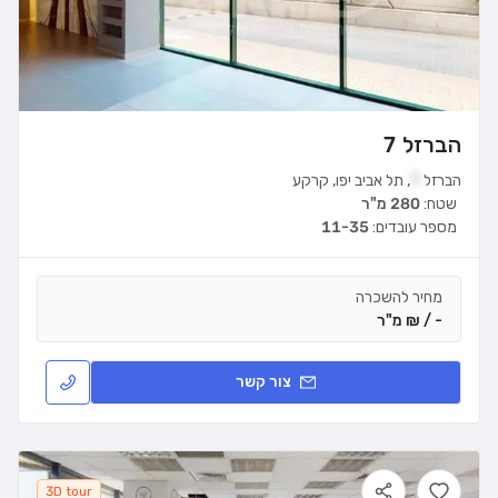
הברזל 7
הברזל
7
,
תל אביב יפו
,
קרקע
שטח:
280 מ"ר
מספר עובדים:
11-35
מחיר להשכרה
- / ₪ מ"ר
צור קשר
3D tour