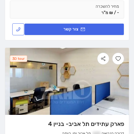
מחיר להשכרה
- / ₪ מ"ר
צור קשר
3D tour
פארק עתידים תל אביב- בניין 4
דבורה הנביאה
121
,
תל אביב יפו
,
קומה