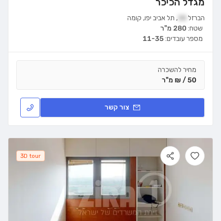
מגדל הכיכר
הברזל
38
,
תל אביב יפו
,
קומה
שטח:
280 מ"ר
מספר עובדים:
11-35
מחיר להשכרה
50 / ₪ מ"ר
צור קשר
3D tour