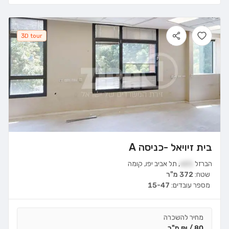
3D tour
בית זיויאל -כניסה A
הברזל
21א
,
תל אביב יפו
,
קומה
שטח:
372 מ"ר
מספר עובדים:
15-47
מחיר להשכרה
80 / ₪ מ"ר