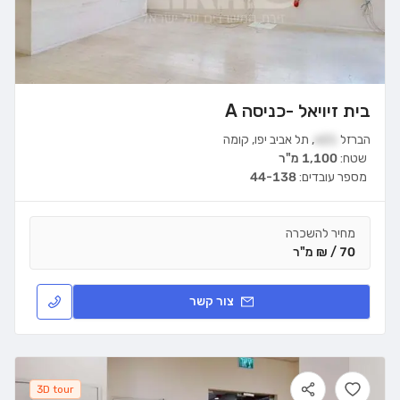
בית זיויאל -כניסה A
הברזל
21א
,
תל אביב יפו
,
קומה
שטח:
1,100 מ"ר
מספר עובדים:
44-138
מחיר להשכרה
70 / ₪ מ"ר
צור קשר
3D tour