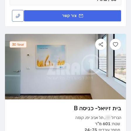
צור קשר
3D tour
בית זיויאל- כניסה B
הברזל
19
,
תל אביב יפו
,
קומה
שטח:
601 מ"ר
מספר עובדים:
24-75