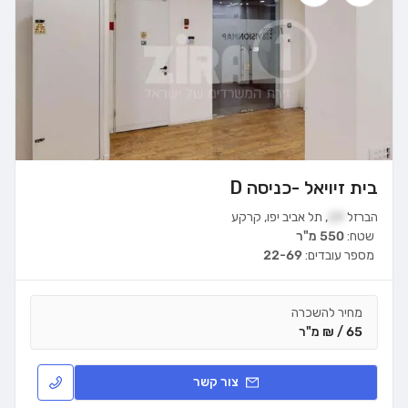
בית זיויאל -כניסה D
הברזל
19
,
תל אביב יפו
,
קרקע
שטח:
550 מ"ר
מספר עובדים:
22-69
מחיר להשכרה
65 / ₪ מ"ר
צור קשר