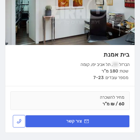
בית אמנת
הברזל
34
,
תל אביב יפו
,
קומה
שטח:
180 מ"ר
מספר עובדים:
7-23
מחיר להשכרה
60 / ₪ מ"ר
צור קשר