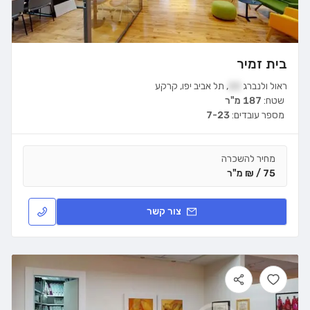
בית זמיר
ראול ולנברג
22
,
תל אביב יפו
,
קרקע
שטח:
187 מ"ר
מספר עובדים:
7-23
מחיר להשכרה
75 / ₪ מ"ר
צור קשר