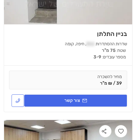
בניין התלתן
שדרות ההסתדרות
211
,
חיפה
,
קומה
שטח:
75 מ"ר
מספר עובדים:
3-9
מחיר להשכרה
39 / ₪ מ"ר
צור קשר