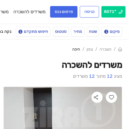
משרדים להשכרה
משרד
*8071
כניסה
פרסום נכס
מיקום
שטח
מחיר
סטטוס
חיפוש מתקדם
נקה בח
1
1
/
השכרה
/
צפון
/
חיפה
משרדים להשכרה
מציג
12
מתוך
12
משרדים