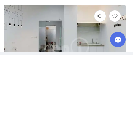
בניין רב גל
משרדים למכירה
03-3095560
חלוצי התעשייה
40
,
חיפה
,
קומה
8071*
משרדים למכירה בתל אביב
שטח:
55 מ"ר
info@zira1.com
משרדים למכירה ברמת גן
מספר עובדים:
2-7
גלגלי הפלדה 16, הרצליה פיתוח, מבני
תל-עד
משרדים למכירה בראשון לציון
משרדים למכירה בפתח תקווה
מחיר להשכרה
- / ₪ מ"ר
משרדים למכירה בהרצליה