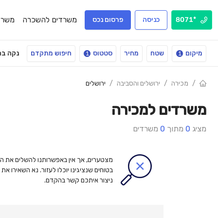
משרדים להשכרה
משרד
*8071
כניסה
פרסום נכס
מיקום
שטח
מחיר
סטטוס
חיפוש מתקדם
נקה בח
1
1
/
מכירה
/
ירושלים והסביבה
/
ירושלים
משרדים למכירה
מציג
0
מתוך
0
משרדים
מצטערים, אך אין באפשרותנו להשלים את הח
בטוחים שנציגינו יוכלו לעזור. נא השאירו א
ניצור איתכם קשר בהקדם.