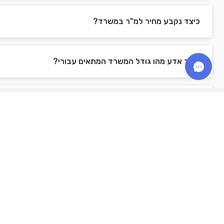
כיצד נקבע מחיר למ"ר במשרד?
כיצד אדע מהו גודל המשרד המתאים עבורי?
מהי ארנונה?
האם חברות היייטק זכאיות להנחה בארנונה?
משרדים למכירה
03-3095560
8071*
משרדים למכירה בתל אביב
info@zira1.com
משרדים למכירה ברמת גן
גלגלי הפלדה 16, הרצליה פיתוח, מבני
תל-עד
משרדים למכירה בראשון לציון
משרדים למכירה בפתח תקווה
משרדים למכירה בהרצליה