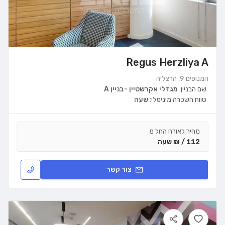
Regus Herzliya A
המנופים 9, הרצליה
שם הבניין:
מגדלי אקרשטיין -בניין A
טווח השכרה מינימלי:
שעה
מחיר לאורח החל מ
112 / ₪ שעה
צור קשר