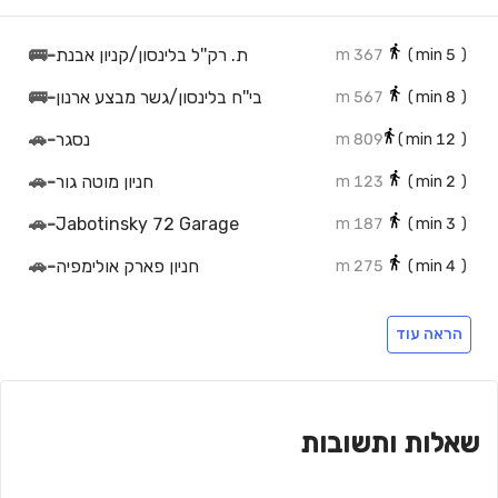
ת. רק''ל בלינסון/קניון אבנת
-
🚌
367 m
min)
5
(
בי''ח בלינסון/גשר מבצע ארנון
-
🚌
567 m
min)
8
(
נסגר
-
🚗
809 m
min)
12
(
חניון מוטה גור
-
🚗
123 m
min)
2
(
🚗
-
Jabotinsky 72 Garage
187 m
min)
3
(
חניון פארק אולימפיה
-
🚗
275 m
min)
4
(
🚗
-
Olympia Park Parking Lot
257 m
min)
3
(
הראה עוד
🚗
-
Parking
265 m
min)
3
(
חניה
-
🚗
348 m
min)
5
(
🚗
-
Parking
433 m
min)
6
(
שאלות ותשובות
חניון עפר
-
🚗
499 m
min)
7
(