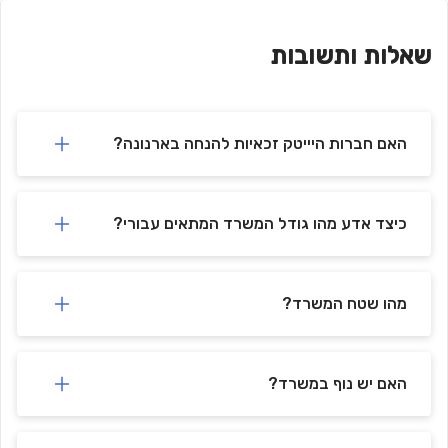
🚗
-
Intel outdoor parking
641 m
min)
9
(
שאלות ותשובות
🚗
-
Olympia Park Parking Lot
716 m
min)
11
(
חניון פארק אולימפיה
-
🚗
699 m
min)
10
(
🚗
-
Parking
590 m
min)
9
(
האם חברות היייטק זכאיות להנחה בארנונה?
כיצד אדע מהו גודל המשרד המתאים עבורי?
מהו שטח המשרד?
האם יש נוף במשרד?