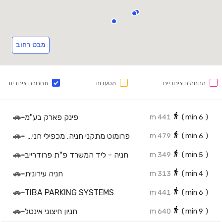
מבט רחוב
מתחמים ציבוריים
מסעדות
תחבורה ציבורית
פינק פארק בע"מ
-
🚗
441 m
min)
6
(
פרומוט מתקני חניה, מכפילי חניה וחניונים אוטומטיים
-
🚗
479 m
min)
6
(
חניה - ליד המשרד פ"ת פרודרייב
-
🚗
349 m
min)
5
(
חניה עירונית
-
🚗
313 m
min)
4
(
🚗
-
TIBA PARKING SYSTEMS
441 m
min)
6
(
חניון חיצוני אינטל
-
🚗
640 m
min)
9
(