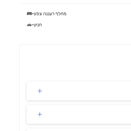
מחלף רעננה צפון
-
🚌
חניון
-
🚗