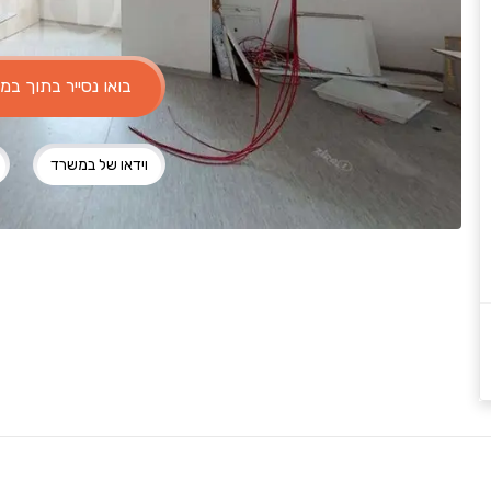
בואו נסייר בתוך ב
וידאו של במשרד