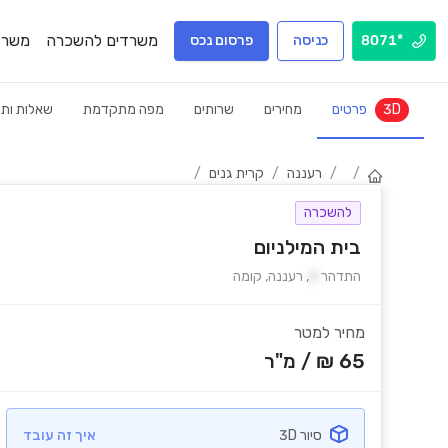
משרדים להשכרה
משרד
*8071
כניסה
פרסום נכס
3D
פרטים
מחירים
שרותים
מפה מתקדמת
שאלות ותש
/
/
רעננה
/
קרית גנים
/
להשכרה
בית המילניום
התדהר
2
,
רעננה
,
קומה
מחיר למטר
65 ₪
/
מ"ר
סיור 3D
איך זה עובד