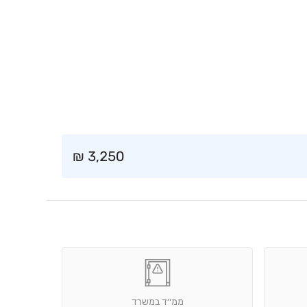
₪
3,250
ממ׳׳ד במשרד