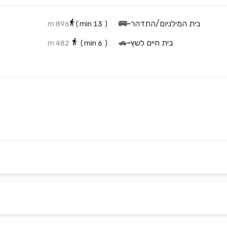
בית המילניום/התדהר
-
🚌
896 m
min)
13
(
בית חיים לשץ
-
🚗
482 m
min)
6
(