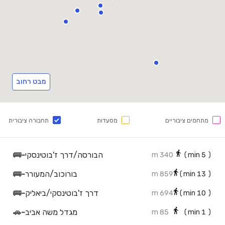
מבט רחוב
מתחמים ציבוריים
מסעדות
תחבורה ציבורית
הבורסה/דרך ז'בוטינסקי
-
🚌
340 m
min)
5
(
בורוכוב/המעורר
-
🚌
859 m
min)
13
(
דרך ז'בוטינסקי/ביאליק
-
🚌
694 m
min)
10
(
מגדל משה אביב
-
🚗
85 m
min)
1
(