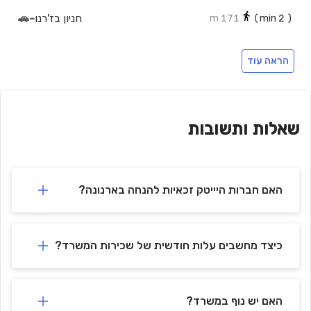
חניון בז'רנו
-
🚗
171 m
min)
2
(
חניון חילזון
-
🚗
159 m
min)
2
(
הראה עוד
הראל
-
🚗
448 m
min)
7
(
חניון הרקון 14
-
🚗
362 m
min)
5
(
חנית אופנועים
-
🚗
275 m
min)
4
(
שאלות ותשובות
חניון מגדל ששון
-
🚗
463 m
min)
6
(
חניון ICON CBRE
-
🚗
359 m
min)
5
(
האם חברות היייטק זכאיות להנחה בארנונה?
כיצד מחשבים עלות חודשית של שכירות המשרד?
האם יש נוף במשרד?