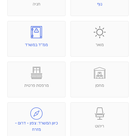
נוף
חניה
מואר
ממ׳׳ד במשרד
מחסן
מרפסת פרטית
כיוון המשרד: צפון - דרום -
ריהוט
מזרח