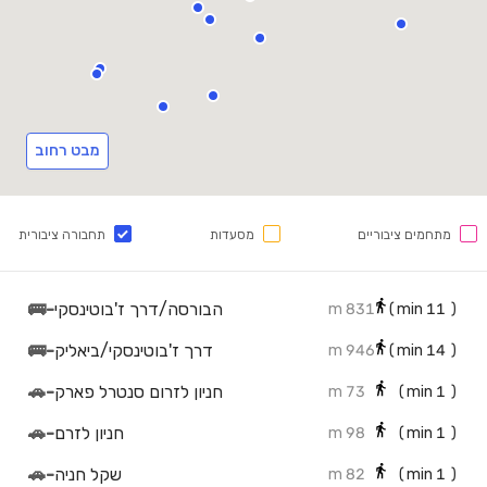
מבט רחוב
מתחמים ציבוריים
מסעדות
תחבורה ציבורית
הבורסה/דרך ז'בוטינסקי
-
🚌
831 m
min)
11
(
דרך ז'בוטינסקי/ביאליק
-
🚌
946 m
min)
14
(
חניון לזרום סנטרל פארק
-
🚗
73 m
min)
1
(
חניון לזרם
-
🚗
98 m
min)
1
(
שקל חניה
-
🚗
82 m
min)
1
(