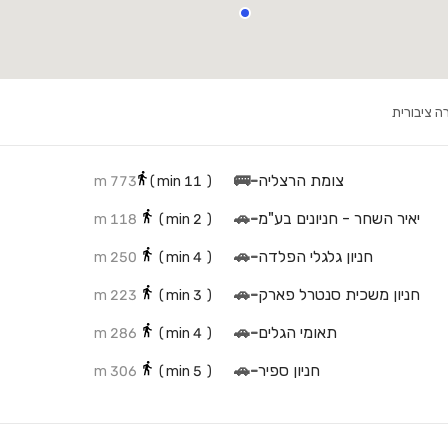
ה ציבורית
צומת הרצליה
-
🚌
773 m
min)
11
(
יאיר השחר - חניונים בע"מ
-
🚗
118 m
min)
2
(
חניון גלגלי הפלדה
-
🚗
250 m
min)
4
(
חניון משכית סנטרל פארק
-
🚗
223 m
min)
3
(
תאומי הגלים
-
🚗
286 m
min)
4
(
חניון ספיר
-
🚗
306 m
min)
5
(