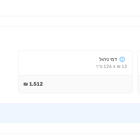
דמי ניהול
12
₪
x
126
מ׳׳ר
₪
1,512