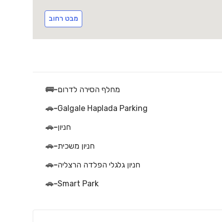
מבט רחוב
מחלף הסירה לדרום
-
🚌
🚗
-
Galgale Haplada Parking
חניון
-
🚗
חניון משכית
-
🚗
חניון גלגלי הפלדה הרצליה
-
🚗
🚗
-
Smart Park