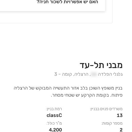
האם יש אפשרויות לשכור חניה?
מבני תל-עד
גלגלי הפלדה
16
,
הרצליה
,
קומה
-
3
בניין משופץ השוכן בלב אזור התעשייה המבוקש של הרצליה
פיתוח. בקומת הקרקע יש שטחי מסחר.
משרדים פנוים בבניין:
רמת בניין:
classC
13
מספר קומות:
מ"ר כולל:
4,200
2