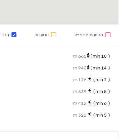
מתחמים ציבוריים
מסעדות
תחבור
665 m
min)
10
(
940 m
min)
14
(
176 m
min)
2
(
339 m
min)
5
(
412 m
min)
6
(
321 m
min)
5
(