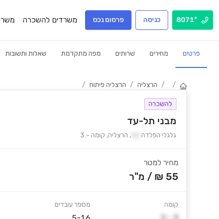
משרדים להשכרה
משרד
*8071
כניסה
פרסום נכס
פרטים
מחירים
שרותים
מפה מתקדמת
שאלות ותשובות
/
/
הרצליה
/
הרצליה פיתוח
/
להשכרה
מבני תל-עד
גלגלי הפלדה
16
,
הרצליה
,
קומה
-
3
מחיר למטר
55 ₪
/
מ"ר
קומה
מספר עובדים
5-16
2 - 3