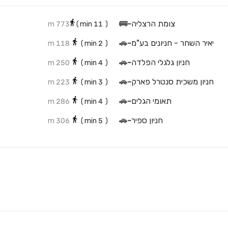
צומת הרצליה
-
🚌
773 m
min)
11
(
יאיר השחר - חניונים בע"מ
-
🚗
118 m
min)
2
(
חניון גלגלי הפלדה
-
🚗
250 m
min)
4
(
חניון משכית סנטרל פארק
-
🚗
223 m
min)
3
(
תאומי הגלים
-
🚗
286 m
min)
4
(
חניון ספיר
-
🚗
306 m
min)
5
(