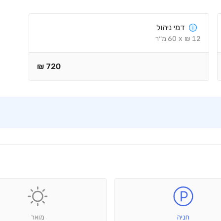
דמי ניהול
12
₪
x
60
מ׳׳ר
₪
720
חניה
מואר