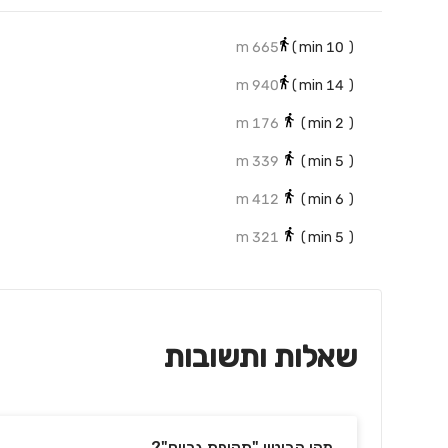
665 m
min)
10
(
940 m
min)
14
(
176 m
min)
2
(
339 m
min)
5
(
412 m
min)
6
(
321 m
min)
5
(
שאלות ותשובות
מהו הביטוי "תקופת גרייס"?