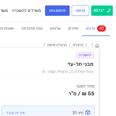
משרדים להשכרה
משרד
*8071
כניסה
פרסום נכס
3D
פרטים
מחירים
שרותים
מפה מתקדמת
שאלות ותש
/
/
הרצליה
/
הרצליה פיתוח
/
להשכרה
מבני תל-עד
גלגלי הפלדה
16
,
הרצליה
,
קומה
-
0
מחיר למטר
55 ₪
/
מ"ר
סיור 3D
איך זה עובד