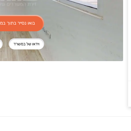
בואו נסייר בתוך ב
וידאו של במשרד