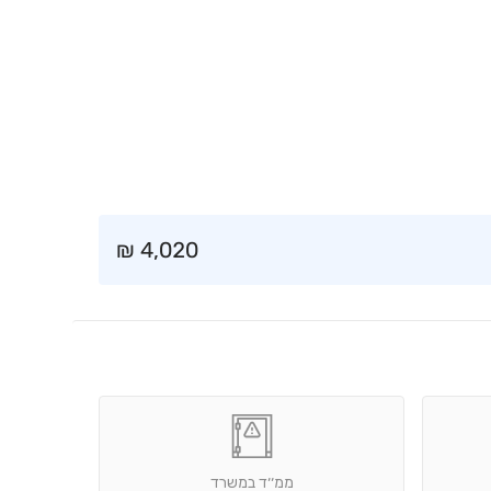
₪
4,020
ממ׳׳ד במשרד