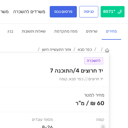
משרדים להשכרה
משרד
*8071
כניסה
פרסום נכס
מחירים
שרותים
מפה מתקדמת
שאלות ותשובות
בנין
/
/
כפר סבא
/
אזור התעשייה הישן
/
להשכרה
יד חרוצים 4/התוכנה 7
יד חרוצים
4
,
כפר סבא
,
קומה
מחיר למטר
60 ₪
/
מ"ר
קומה
מספר עובדים
8-26
3