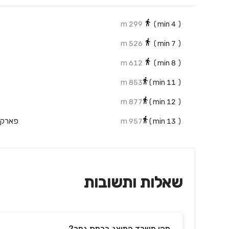
299 m
min)
4
(
526 m
min)
7
(
612 m
min)
8
(
853 m
min)
11
(
877 m
min)
12
(
פארק כ
957 m
min)
13
(
שאלות ותשובות
מהו משרד המוצג ברמת גמר?