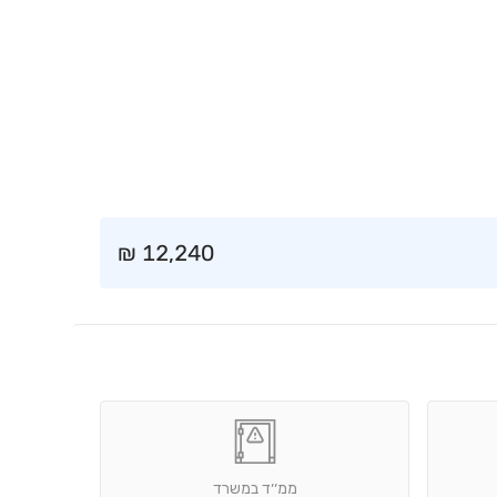
₪
12,240
ממ׳׳ד במשרד