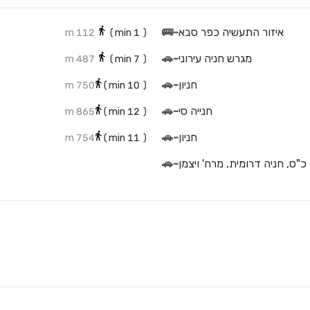
איזור התעשיה כפר סבא
-
🚌
112 m
min)
1
(
מגרש חניה עירוני
-
🚗
487 m
min)
7
(
חניון
-
🚗
750 m
min)
10
(
חנייה סי
-
🚗
865 m
min)
12
(
חניון
-
🚗
754 m
min)
11
(
"ס, חניה דרומית, מרח' ויצמן
-
🚗