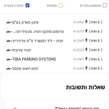
מתחמים ציבוריים
מסעדות
תחבורה ציבורית
פינק פארק בע"מ
-
🚗
441 m
min)
6
(
פרומוט מתקני חניה, מכפילי חניה וחניונים אוטומטיים
-
🚗
479 m
min)
6
(
חניה - ליד המשרד פ"ת פרודרייב
-
🚗
349 m
min)
5
(
חניה עירונית
-
🚗
313 m
min)
4
(
🚗
-
TIBA PARKING SYSTEMS
441 m
min)
6
(
חניון חיצוני אינטל
-
🚗
640 m
min)
9
(
🚗
-
Intel outdoor parking
641 m
min)
9
(
שאלות ותשובות
🚗
-
Olympia Park Parking Lot
716 m
min)
11
(
חניון פארק אולימפיה
-
🚗
699 m
min)
10
(
🚗
-
Parking
590 m
min)
9
(
מהו הביטוי "תקופת גרייס"?