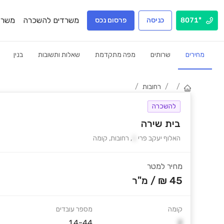
משרדים להשכרה
משרד
*8071
כניסה
פרסום נכס
מחירים
שרותים
מפה מתקדמת
שאלות ותשובות
בנין
/
/
רחובות
/
להשכרה
בית שירה
האלוף יעקב פרי
1
,
רחובות
,
קומה
מחיר למטר
45 ₪
/
מ"ר
קומה
מספר עובדים
14-44
2