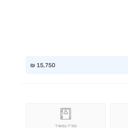
₪
15,750
ממ׳׳ד במשרד