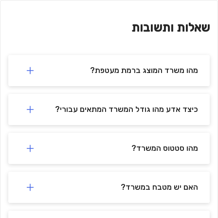
חניון מאיה הנחושת 8
-
🚗
648 m
min)
9
(
שאלות ותשובות
נכסי אריאל - תפעול מבנים בע"מ
-
🚗
484 m
min)
7
(
חניון הברזל 22
-
🚗
382 m
min)
5
(
🚗
-
DPM - Dynamic Parking Management
480 m
min)
6
(
מהו משרד המוצג ברמת מעטפת?
חניון שוק צפון, כניסת רחוב הנחושת
-
🚗
466 m
min)
6
(
כיצד אדע מהו גודל המשרד המתאים עבורי?
מהו סטטוס המשרד?
האם יש מטבח במשרד?