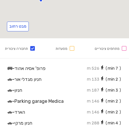
מבט רחוב
מתחמים ציבוריים
מסעדות
תחבורה ציבורית
פרופ' אסיה אהוד
-
🚌
526 m
min)
7
(
חניון מגדלי אור
-
🚗
133 m
min)
2
(
חניון
-
🚗
187 m
min)
3
(
🚗
-
Parking garage Medica
146 m
min)
2
(
הארד
-
🚗
146 m
min)
2
(
חניון מרקי
-
🚗
288 m
min)
4
(