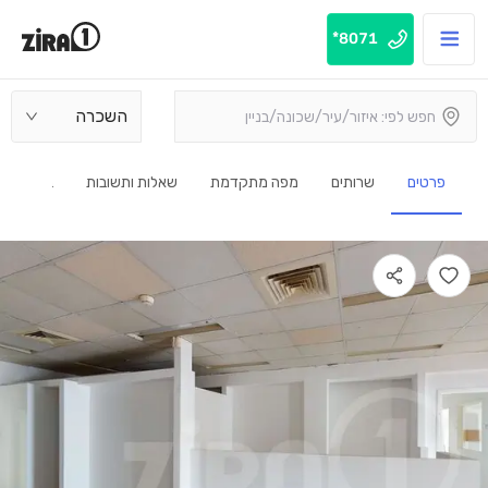
8071*
השכרה
פרטים
שרותים
מפה מתקדמת
שאלות ותשובות
בנין