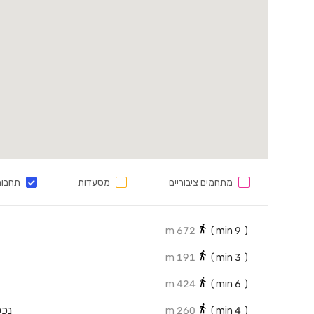
מתחמים ציבוריים
מסעדות
תחבור
672 m
min)
9
(
191 m
min)
3
(
424 m
min)
6
(
נכס
260 m
min)
4
(