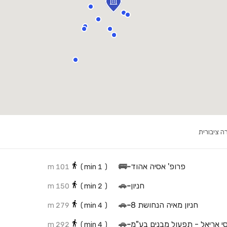
ה ציבורית
פרופ' אסיה אהוד
-
🚌
101 m
min)
1
(
חניון
-
🚗
150 m
min)
2
(
חניון מאיה הנחושת 8
-
🚗
279 m
min)
4
(
י אריאל - תפעול מבנים בע"מ
-
🚗
292 m
min)
4
(