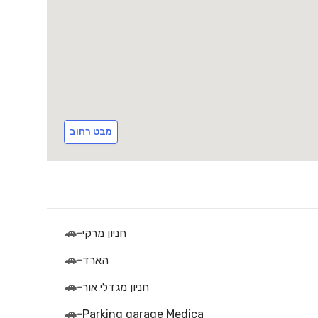
מבט רחוב
חניון מרקי
-
🚗
הארד
-
🚗
חניון מגדלי אור
-
🚗
🚗
-
Parking garage Medica