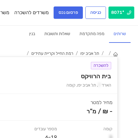
משרדים להשכרה
משרד
*8071
כניסה
פרסום נכס
שרותים
מפה מתקדמת
שאלות ותשובות
בנין
/
/
תל אביב יפו
/
רמת החייל וקריית עתידים
/
להשכרה
בית הרוויקס
הארד
7
,
תל אביב יפו
,
קומה
מחיר למטר
- ₪
/
מ"ר
קומה
מספר עובדים
6-19
1