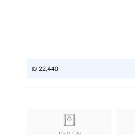
₪
22,440
ממ׳׳ד במשרד