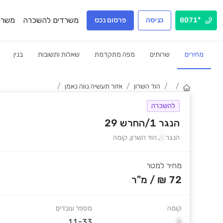
משרדים להשכרה
משרד
*8071
כניסה
פרסום נכס
מחירים
שרותים
מפה מתקדמת
שאלות ותשובות
בנין
/
/
הוד השרון
/
אזור תעשיה נווה נאמן
/
להשכרה
הנגר 1/החרש 29
הנגר
1
,
הוד השרון
,
קומה
מחיר למטר
72 ₪
/
מ"ר
קומה
מספר עובדים
11-33
1