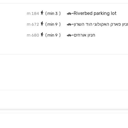
🚗
-
Riverbed parking lot
184 m
min)
3
(
ניון פארק האקולוגי הוד השרון
-
🚗
672 m
min)
9
(
חניון אורחים
-
🚗
680 m
min)
9
(