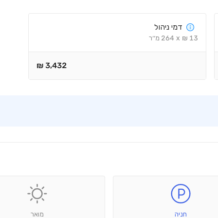
דמי ניהול
13
₪
x
264
מ׳׳ר
₪
3,432
חניה
מואר