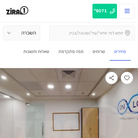
8071*
השכרה
מחירים
שרותים
מפה מתקדמת
שאלות ותשובות
בנין