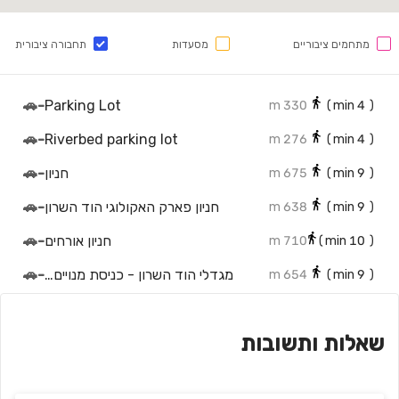
מתחמים ציבוריים
מסעדות
תחבורה ציבורית
🚗
-
Parking Lot
330 m
min)
4
(
🚗
-
Riverbed parking lot
276 m
min)
4
(
חניון
-
🚗
675 m
min)
9
(
חניון פארק האקולוגי הוד השרון
-
🚗
638 m
min)
9
(
חניון אורחים
-
🚗
710 m
min)
10
(
מגדלי הוד השרון - כניסת מנויים ואורחים
-
🚗
654 m
min)
9
(
שאלות ותשובות