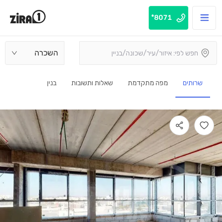
8071*
השכרה
שרותים
מפה מתקדמת
שאלות ותשובות
בנין