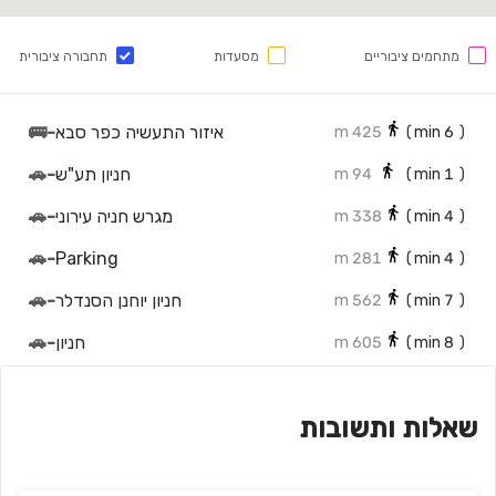
מתחמים ציבוריים
מסעדות
תחבורה ציבורית
איזור התעשיה כפר סבא
-
🚌
425 m
min)
6
(
חניון תע"ש
-
🚗
94 m
min)
1
(
מגרש חניה עירוני
-
🚗
338 m
min)
4
(
🚗
-
Parking
281 m
min)
4
(
חניון יוחנן הסנדלר
-
🚗
562 m
min)
7
(
חניון
-
🚗
605 m
min)
8
(
חנייה סי
-
🚗
648 m
min)
9
(
שאלות ותשובות
חניון
-
🚗
660 m
min)
9
(
חניון
-
🚗
688 m
min)
9
(