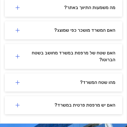
פארק כ"ס, חניה דרומית, מרח' ויצמן
-
🚗
751 m
min)
10
(
מה משמעות התיווך באתר?
חנית הפארק
-
🚗
921 m
min)
13
(
האם המשרד מושכר כפי שמוצג?
האם שטח של מרפסת במשרד מחושב בשטח
הברוטו?
מהו שטח המשרד?
האם יש מרפסת פרטית במשרד?