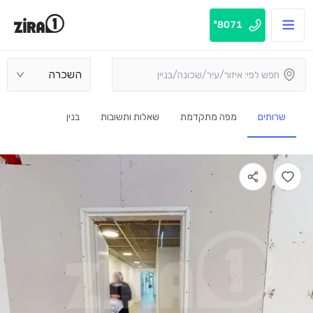
8071*
השכרה
שרותים
מפה מתקדמת
שאלות ותשובות
בנין