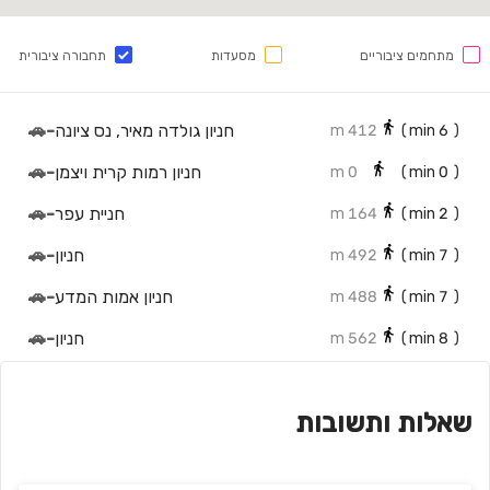
מתחמים ציבוריים
מסעדות
תחבורה ציבורית
חניון גולדה מאיר, נס ציונה
-
🚗
412 m
min)
6
(
חניון רמות קרית ויצמן
-
🚗
0 m
min)
0
(
חניית עפר
-
🚗
164 m
min)
2
(
חניון
-
🚗
492 m
min)
7
(
חניון אמות המדע
-
🚗
488 m
min)
7
(
חניון
-
🚗
562 m
min)
8
(
חניון רורברג
-
🚗
589 m
min)
8
(
שאלות ותשובות
חניון פקריס
-
🚗
714 m
min)
10
(
חניון עירוני
-
🚗
708 m
min)
10
(