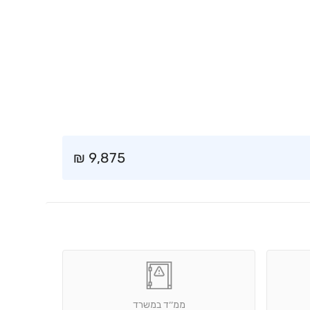
₪
9,875
ממ׳׳ד במשרד