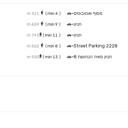
מסוף אוטובוסים
-
🚗
311 m
min)
4
(
חניון
-
🚗
659 m
min)
9
(
חניון
-
🚗
791 m
min)
11
(
🚗
-
2228 Street Parking
562 m
min)
8
(
חניון מאיה הנחושת 8
-
🚗
920 m
min)
13
(