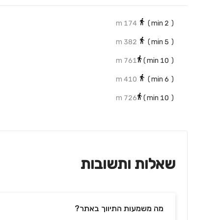
174 m
min)
2
(
382 m
min)
5
(
761 m
min)
10
(
410 m
min)
6
(
726 m
min)
10
(
שאלות ותשובות
מה משמעות התיווך באתר?