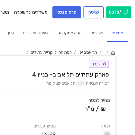
משרדים להשכרה
משרד
*8071
כניסה
פרסום נכס
מחירים
שרותים
מפה מתקדמת
שאלות ותשובות
בנין
/
/
תל אביב יפו
/
רמת החייל וקריית עתידים
/
להשכרה
פארק עתידים תל אביב- בניין 4
דבורה הנביאה
121
,
תל אביב יפו
,
קומה
מחיר למטר
- ₪
/
מ"ר
קומה
מספר עובדים
16-49
15