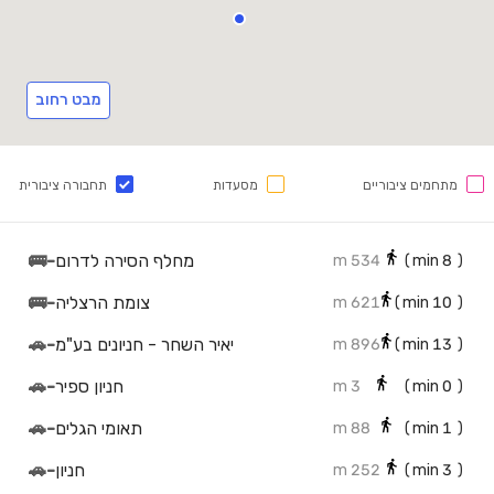
מבט רחוב
מתחמים ציבוריים
מסעדות
תחבורה ציבורית
מחלף הסירה לדרום
-
🚌
534 m
min)
8
(
צומת הרצליה
-
🚌
621 m
min)
10
(
יאיר השחר - חניונים בע"מ
-
🚗
896 m
min)
13
(
חניון ספיר
-
🚗
3 m
min)
0
(
תאומי הגלים
-
🚗
88 m
min)
1
(
חניון
-
🚗
252 m
min)
3
(