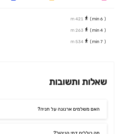
421 m
min)
6
(
263 m
min)
4
(
534 m
min)
7
(
שאלות ותשובות
האם משלמים ארנונה על חניה?
מה כוללים דמי הניהול?