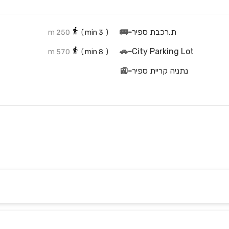
ת.רכבת ספיר
-
🚌
250 m
min)
3
(
🚗
-
City Parking Lot
570 m
min)
8
(
נתניה קריית ספיר
-
🚉