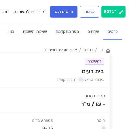
משרדים להשכרה
משרד
*8071
כניסה
פרסום נכס
פרטים
שרותים
מפה מתקדמת
שאלות ותשובות
בנין
/
/
נתניה
/
איזור תעשיה ספיר
/
להשכרה
בית רעים
גיבורי ישראל
24
,
נתניה
,
קומה
מחיר למטר
- ₪
/
מ"ר
קומה
מספר עובדים
8-25
1