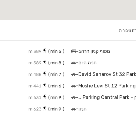
ה ציבורית
מסוף קניון הזהב
-
🚌
389 m
min)
5
(
חניה היום
-
🚗
589 m
min)
8
(
🚗
-
David Saharov St 32 Par
488 m
min)
7
(
🚗
-
Moshe Levi St 12 Parking
441 m
min)
6
(
חניון קניון הזהב סנטרל פארק - HazaHav mall Parking Central Park
-
🚗
631 m
min)
9
(
חניון
-
🚗
623 m
min)
9
(