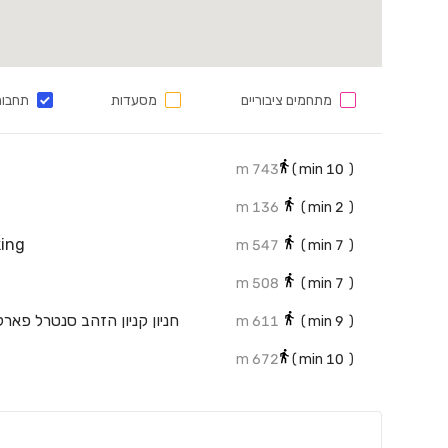
מתחמים ציבוריים
מסעדות
תחבור
743 m
min)
10
(
136 m
min)
2
(
king
547 m
min)
7
(
508 m
min)
7
(
611 m
min)
9
(
672 m
min)
10
(