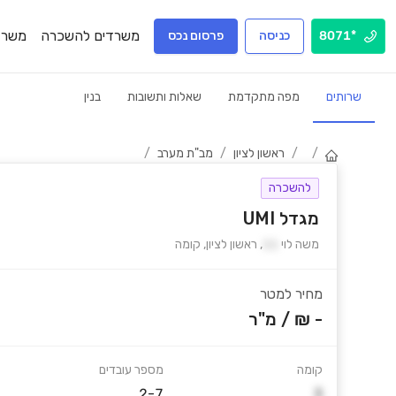
משרדים להשכרה
משרד
*8071
כניסה
פרסום נכס
שרותים
מפה מתקדמת
שאלות ותשובות
בנין
/
/
ראשון לציון
/
מב"ת מערב
/
להשכרה
מגדל UMI
משה לוי
11
,
ראשון לציון
,
קומה
מחיר למטר
- ₪
/
מ"ר
קומה
מספר עובדים
2-7
3