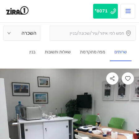
8071*
השכרה
שרותים
מפה מתקדמת
שאלות ותשובות
בנין