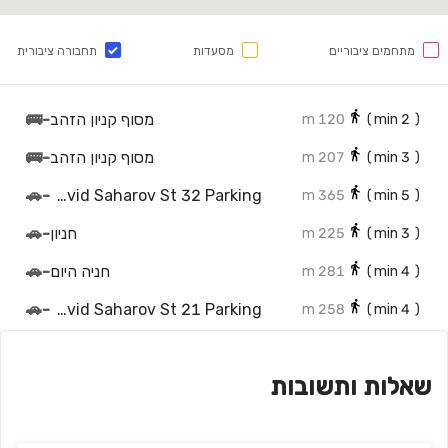
מתחמים ציבוריים
מסעדות
תחבורה ציבורית
מסוף קניון הזהב
-
🚌
120 m
min)
2
(
מסוף קניון הזהב
-
🚌
207 m
min)
3
(
🚗
-
David Saharov St 32 Parking
365 m
min)
5
(
חניון
-
🚗
225 m
min)
3
(
חניה היום
-
🚗
281 m
min)
4
(
🚗
-
David Saharov St 21 Parking
258 m
min)
4
(
חניון ביג ביזנס
-
🚗
305 m
min)
4
(
שאלות ותשובות
🚗
-
Moshe Levi St 12 Parking
301 m
min)
4
(
חניון קניון הזהב סנטרל פארק - HazaHav mall Parking Central Park
-
🚗
433 m
min)
6
(