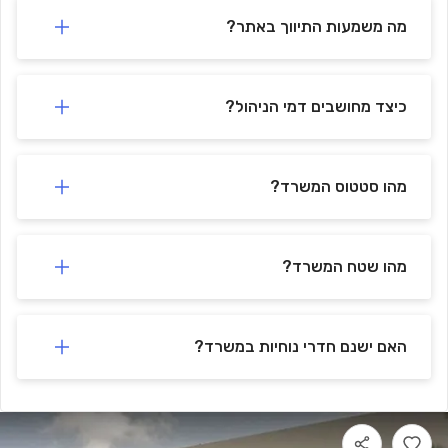
🚗
-
Lazarov St 22 Parking
440 m
min)
6
(
מה משמעות התיווך באתר?
חנייה לידור
-
🚗
479 m
min)
7
(
🚗
-
Mivtsa Shlomo St 6 Garage
767 m
min)
11
(
כיצד מחושבים דמי הניהול?
מהו סטטוס המשרד?
מהו שטח המשרד?
האם ישנם חדרי נוחיות במשרד?